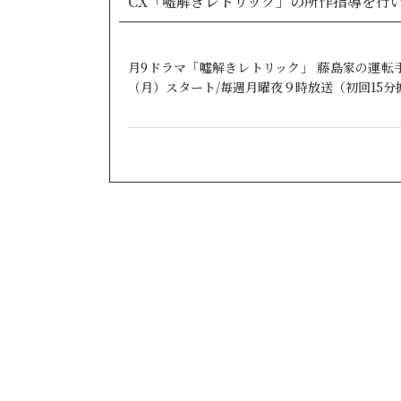
CX「嘘解きレトリック」の所作指導を行
月9ドラマ「噓解きレトリック」 藤島家の運転手
（月）スタート/毎週月曜夜９時放送（初回15分拡大